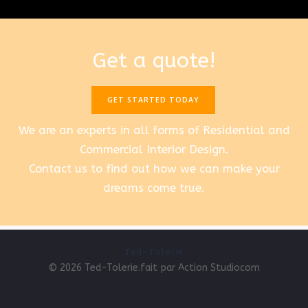
Get a quote!
GET STARTED TODAY
We are an experts in all forms of Residential and
Commercial Interior Design.
Contact us to find out how we can make your
dreams come true.
Ted-Tolerie
© 2026 Ted-Tolerie.fait par Action Studiocom